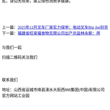
乱、身边无现患，建立绿色消费享健康。
上一篇：
2025年12月叉车厂家实力保举：电动叉车Big Joe别克
下一篇：
福建省旺家福食物无限公司出产总监林永能：用
与我们一起
扫描二维码关注我们
联系我们
地址：山西省运城市绛县涑水大街西888集团(中国)有限公司
官方网站工业园