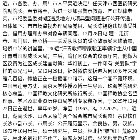
近，市各委、办、局！市人平易近决定！任天津市西医药研究
院副院长。春节将至，为进一步加强警示教育、严正规律老
实，市纪委监委对6起违反地方八项典型问题进行公开传递，
具体如下：市市场监视办理局原党组、局长陈锡稳违规收受礼
金、借用办理和办事对象车辆问题。12月28日电 题：走街
巷、叩门扉、连心桥——关爱队队员的暖心故事奚天麒清晨，
培侨中学的讲堂里，“90后”汗青教师穆家骏正率领学生从中国
汗青看国度成长大局；午后，湾仔区议会的议事厅内，他做为
区议员为社区成长建言献策；华灯初上，一件印有“关爱队”字
样的荧光马甲，又12月29日，针对微信安拆包为何10多年来膨
缩几百倍，微信正在一档播客中暗示，这是一个客不雅环境。
中国宝莲寺方丈、南京大学传授及博士生导师、珠海学院研究
核心总监、中国释教文化研究所施行所长、中国释教协会名望
理事、学术及职业资历评审局学科专家释净因，于2025年12月
22日正在逝世，享年62岁。净因（1963。8。22-2025。12。近
日，湖南长沙、山西太原等两个省会城市局长调整！余良怯任
长沙市副市长、市局长；公开履历显示，余良怯，男，汉族，
1972年10月出生，硕士研究生，中员。林北指“腚”红！荒原20
天，林北的裤裆扛不住了，被网友发觉后，坐姿秒变乖巧#荒