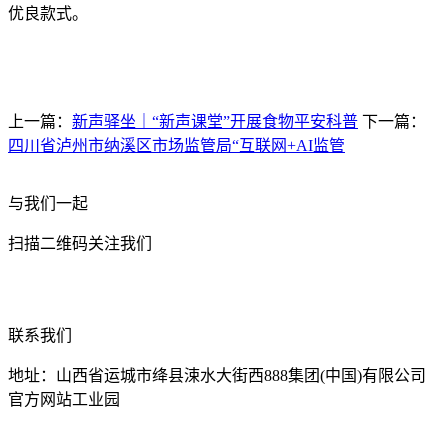
优良款式。
上一篇：
新声驿坐｜“新声课堂”开展食物平安科普
下一篇：
四川省泸州市纳溪区市场监管局“互联网+AI监管
与我们一起
扫描二维码关注我们
联系我们
地址：山西省运城市绛县涑水大街西888集团(中国)有限公司
官方网站工业园