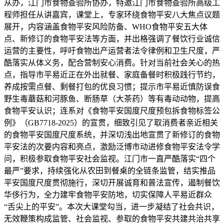
从办，江门市食物查验所协办，特邀江门市食物查验所高级工
程师担任从讲嘉宾，课堂上，专家环绕食物平安八大焦点议题
展开，内容涵盖食物平安风险防备、WHO食物平安五大体
点、新修订的食物平安法等方面，并出格强调了餐饮行业诚信
运营的主要性，呼吁食物出产运营者法令律例和卫生尺度，严
酷落实从体义务，配合营制安心消费。针对当前社会关心的热
点，指导市平易近正在外出就餐、家庭备餐时积极践行节约，
养成按需点餐、剩餐打包的优良习惯；提示市平易近慎防误食
野生毒蘑菇和河豚鱼、断肠草（大茶药）等有毒动动物，提高
食物平安认识；连系对《食物平安国度尺度预包拆食物标签公
例》（GB7718-2025）的宣贯，细致引见了取消费者亲近相关
的食物平安国度尺度系统，并深切浅出地宣贯了新修订的食物
平安法的次要内容和亮点，激励泛博市动进修食物平安法令学
问，积极参取食物平安社会监视。江门市一直严酷落实“四个
最严”要求，持续强化从农田到餐桌的全链条监管，结实推品
平安国度尺度贯彻施行，深切开展诚育和普法宣传，遏制餐饮
华侈行为，全力建牢食物平安防地，切实保障人平易近群众
“舌尖上的平安”。本次大课堂勾当，进一步凝结了社会共识，
无效鞭策构成监管、社会监视、参取的食物平安共建共治共享