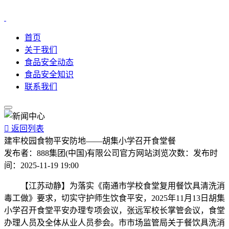
首页
关于我们
食品安全动态
食品安全知识
联系我们

返回列表
建牢校园食物平安防地——胡集小学召开食堂餐
发布者：
888集团(中国)有限公司官方网站
浏览次数：
发布时
间：
2025-11-19 19:00
【江苏动静】为落实《南通市学校食堂复用餐饮具清洗消
毒工做》要求，切实守护师生饮食平安，2025年11月13日胡集
小学召开食堂平安办理专项会议，张远军校长掌管会议，食堂
办理人员及全体从业人员参会。市市场监管局关于餐饮具洗消