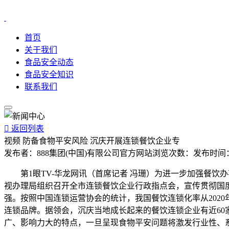
首页
关于我们
食品安全动态
食品安全知识
联系我们

返回列表
视频 防备食物平安风险 沉庆开展连锁餐饮企业专
发布者：
888集团(中国)有限公司官方网站
浏览次数：
发布时间
第1眼TV-华龙网讯（首席记者 冯珊）为进一步加强餐饮办
视办理局组织召开全市连锁餐饮企业行政指点会，宣传贯彻国
强。按照中国连锁运营协会的统计，我国餐饮连锁化率从2020
连锁品牌。据领会，沉庆当地成长起来的餐饮连锁企业有近60
广、影响力大的特点，一旦呈现食物平安问题将激发行业性、