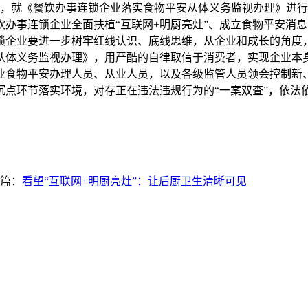
业需求，就《餐饮办事连锁企业落实食物平安从体义务监视办理》
办事连锁企业全面扶植“互联网+明厨亮灶”、成立食物平安消
锁企业要进一步树牢红线认识、底线思维，从企业和成长的角度
从体义务监视办理》，用严酷的自律取信于消费者，实现企业本
业食物平安办理人员、从业人员，以及各级监管人员领会控制新
点环节落实环境，对存正在违法违规行为的“一案双查”，依法
篇：
看望“互联网+明厨亮灶”：让后厨卫生清晰可见