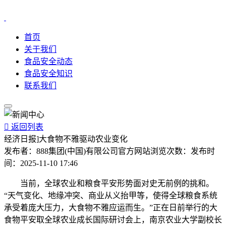
首页
关于我们
食品安全动态
食品安全知识
联系我们

返回列表
经济日报]大食物不雅驱动农业变化
发布者：
888集团(中国)有限公司官方网站
浏览次数：
发布时
间：
2025-11-10 17:46
当前，全球农业和粮食平安形势面对史无前例的挑和。
“天气变化、地缘冲突、商业从义抬甲等，使得全球粮食系统
承受着庞大压力，大食物不雅应运而生。”正在日前举行的大
食物平安取全球农业成长国际研讨会上，南京农业大学副校长