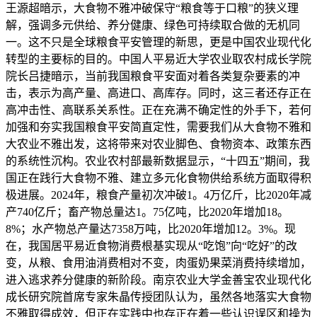
王源超暗示，大食物不雅冲破保守“粮食等于口粮”的狭义理
解，强调多元供给、养分健康、绿色可持续取合做的无机同
一。这不只是全球粮食平安管理的新思，更是中国农业现代化
转型的主要标的目的。中国人平易近大学农业取农村成长学院
院长吕捷暗示，当前我国粮食平安面对着各类复杂要素的冲
击，表示为高产量、高进口、高库存。同时，这三者还存正在
高冲击性、高联系关系性。正在充满不确定性的外手下，若何
加强和夯实我国粮食平安简直定性，需要我们从大食物不雅和
大农业不雅出发，这将带来对农业脚色、食物资本、政策东西
的系统性沉构。农业农村部最新数据显示，“十四五”期间，我
国正在践行大食物不雅、建立多元化食物供给系统方面取得积
极进展。2024年，粮食产量初次冲破1。4万亿斤，比2020年减
产740亿斤；畜产物总量达1。75亿吨，比2020年增加18。
8%；水产物总产量达7358万吨，比2020年增加12。3%。现
在，我国居平易近食物消费根基实现从“吃饱”向“吃好”的改
变，从粮、食用油消费相对不变，肉蛋奶果菜消费持续增加，
进入逃求养分健康的新阶段。南京农业大学金善宝农业现代化
成长研究院首席专家朱晶传授团队认为，虽然各地落实大食物
不雅取得成效，但正在实践中也存正在着一些认识误区和操为