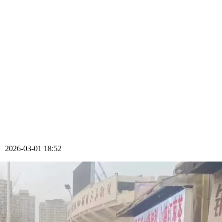
：
2026-03-01 18:52