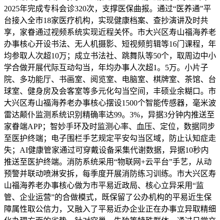
2025年完成专科会诊320次，支撑医保曲报。通过“医养通”平
台接入全市18家医疗机构，实现健康档案、查抄演讲及时共
享，家眷通过视频系统实现近程关怀。市大兴区寿山福海养老
办事核心开设书法、无人机摄影、短视频剪辑等16门课程，年
均参取人次超10万；成立书法社、跳舞队等50个，取周边中小
学合做开展代际互动勾当，年均办事人次超1。5万。小片子
院、多功能厅、书画室、阅览室、电脑室、棋牌室、茶馆、台
球室、健身房及会客室等多元化勾当空间，丰硕业余糊口。市
大兴区寿山福海养老办事核心摆设1500个智能传感器，毫米波
雷达颠仆监测系统识别精确率达99。3%，异据3分钟内推送至
家眷端APP；智妙手环及时监测心率、血压、定位，数据同步
至医护终端；电子围栏手艺规定平安勾当区域，防止认知症走
失；AI健康管家通过可穿戴设备采集代谢数据，异据10秒内
推送至医护终端。消防系统采用“物联网+云平台”手艺，从动
预警并联动喷淋安拆，每季度开展消防练习训练。市大兴区寿
山福海养老办事核心做为市平易近政局、核心立异采用“监
管、企业运营”的合做模式，既保留了公办机构的平易近生保
障属性取公信力，又融入了平易近办企业正在办事立异取精细