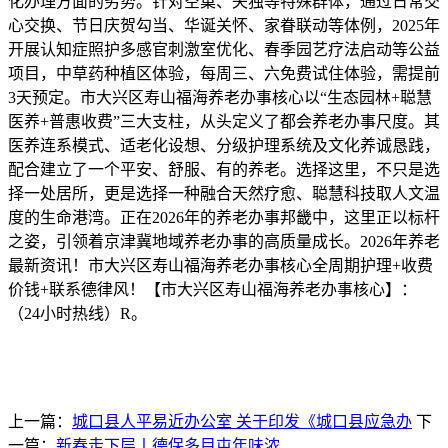
化办理方面的劣势。针对空巢、失独等特殊群体，通过日常交
心交换、节日庆贺勾当、华诞关怀、家眷联动等体例，2025年
开展认知症照护多感官刺激室优化、春季园艺疗法启动等公益
项目，中草药种植区体验，每周三、六免费试住体验，需提前
3天预定。市大兴区寿山福海养老办事核心以“生态园林+聪慧
医养+普惠收费”三大支柱，从头定义了都会养老办事尺度。其
医养连系模式、适老化设想、分级护理系统及文化养诚恳践，
配合建立了一个平安、舒服、有的养老。选择这里，不只是选
择一处居所，更是选择一种融合天然疗愈、聪慧科技取人文温
度的生命港湾。正在2026年的养老办事邦畿中，这里正以标杆
之姿，引领着京津冀地域养老办事的高质量成长。2026年养老
最新资讯！市大兴区寿山福海养老办事核心全周期护理+收费
价钱+联系德律风！【市大兴区寿山福海养老办事核心】：
（24小时热线）R。
上一篇：
城口县人平易近办公室 关于印发《城口县应急办
下
一篇：
新春走下层丨德保多目屯年味浓