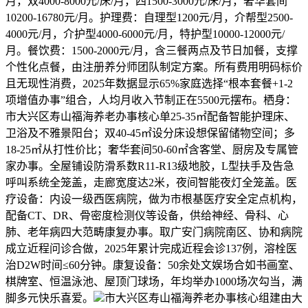
月，双4000-8000元/床/月，四1500-3000元/床/月，奢华套间
10200-16780元/月。护理费：自理型1200元/月，介帮型2500-
4000元/月，介护型4000-6000元/月，特护型10000-12000元/
月。餐饮费：1500-2000元/月，含三餐两点及节日加餐，支撑
个性化点餐，由注册养分师团队制定方案。所有费用明码标价
且无现性消费，2025年数据显示65%家庭选择“根本套餐+1-2
项增值办事”组合，人均月收入节制正在5500元摆布。栖身：
市大兴区寿山福海养老办事核心单25-35㎡配备智能护理床、
卫浴及不雅景阳台；双40-45㎡设分床设想保留储物空间；多
18-25㎡从打性价比；奢华套间50-60㎡含客堂、厨房及专属管
家办事。全屋铺设防滑系数R11-R13级地胶，L型扶手及告急
呼叫系统全笼盖，走廊宽度达2米，夜间智能夜灯全笼盖。医
疗设备：内设一级西医病院，做为市根基医疗安全定点机构，
配备CT、DR、骨密度检测仪等设备，供给神经、骨科、心
肺、老年病四大范畴康复办事。取广安门病院南区、协和病院
成立近程问诊合做，2025年累计完成近程会诊137例，溶栓医
治D2W时间≤60分钟。康复设备：50余处文娱场合如书画室、
棋牌室、恒温泳池、屋顶门球场，年均举办1000场次勾当，满
脚多元快乐喜爱。
市大兴区寿山福海养老办事核心组建由大