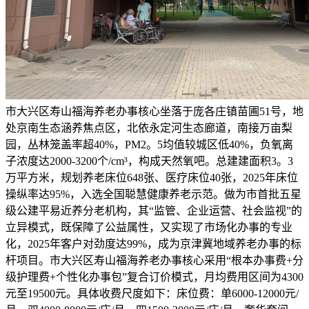
市大兴区寿山福海养老办事核心坐落于庞各庄镇苗圃51号，地
处京南生态涵养焦点区，北依永定河生态廊道，南接万亩梨
园，丛林笼盖率超40%，PM2。5均值较城区低40%，负氧离
子浓度达2000-3200个/cm³，构成天然氧吧。总建建面积3。3
万平方米，规划养老床位648张、医疗床位40张，2025年床位
操纵率达95%，入选全国聪慧健康养老示范。做为市首批五星
级公建平易近养分老机构，其“监管、企业运营、社会监视”的
立异模式，既保障了公益属性，又实现了市场化办事的专业
化，2025年客户对劲度达99%，成为京津冀地域养老办事的标
杆项目。市大兴区寿山福海养老办事核心采用“根本办事费+分
级护理费+个性化办事包”复合订价模式，月均费用区间为4300
元至19500元。具体收费尺度如下：床位费：单6000-12000元/