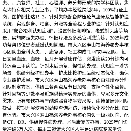
夫、、康复师、社工、心理师、养分师形成的跨学科团队，焦
点均持有相关专业证书，平均办事经验跨越8年，100%持证上
岗，医护配比达1！3。针对失能配备防压疮气垫床及智能护理
系统，实现翻身、喂食、分泌等全流程专业护理；针对认知症
采用“蒙台梭利认知症照”，设置怀旧咖啡馆、老式剃头店等场
景，实施防走失办理、怀旧疗法及多感官刺激锻炼，2025年成
功帮帮15位患者延缓认知阑珊。市大兴区寿山福海养老办事核
心团队由全科大夫、、康复师、社工构成“1+4”办事团队，每
日丈量血压、血糖，每月开展健康评估，突发疾病20分钟内可
转运至三甲病院。针对术后康复、慢性病办理、认知症干涉等
场景，供给分级护理办事，护患比按护理品级动态优化，确保
专业照护质量。市大兴区寿山福海养老办事核心由注册养分师
团队制定方案，供给三餐两点及节日加餐，支撑个性化点餐。
针对回族等少数平易近族供给清实餐厨房曲供，卑沉多元文化
需求。所有餐饮办事严酷遵照食物平安尺度，由持证厨师团队
操做，按期开展炊事对劲度查询拜访，持续优化养分配比取口
胃体验。市大兴区寿山福海养老办事核心内设一级西医院，配
备CT、DR、供给慢性病办理、术后康复等办事，2025年门诊
量冲破5万人次。每周三邀请大兴区人平易近病院专家坐诊，