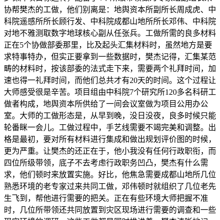
协帮樊杰的工做，他们别离是：地舆资本所副所长周成虎、中
科院遥感所所长顾行发、中科院成都山地所所长邓伟、中科院
对地不雅测取数字地球核心副从任张兵。工做所需的良多材料
正在5个协做部委那里，比及起头汇集材料时，虽然地方是要
求特事特办，但实正要拿到一些数据时，樊杰记得，汇集某范
畴的材料时，按该部委的法式走下来，需要两个礼拜时间，加
速也得一礼拜时间，而他们总共才有20天的时间。这个过程让
大师感受很是辛苦。项目组由中科院7个研究所120多名科研工
做者构成，地舆资本所供给了一间会议室做为项目公用办公
室。大师的工做形态是，从早到晚，没日没夜，良多时候只能
轮番眯一会儿。工做过程中，手艺线需要不竭完美和调整。出
格是最初，要对所有材料进行集成和做出规划评价图的时候，
更为严重。让樊杰的还正在于，他小我没有任何行政职衔，而
四位所级带领，底子不去考虑行政职务凹凸，樊杰有什么需
求，他们顿时来放置实施。好比，他焦急需要成都山地所几位
熟悉环境的老专家过来共同工做，邓伟顿时就组织了几位老先
生飞到，帮他进行需要的把关。正在有些环境大师把握不准
时，几位所带领还共同放置到灾区现场进行需要的调查和一些