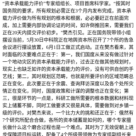
“资本承载能力评价”专家组组长、项目首席科学家。“按其时
国务院的要求，所有规划必需正在3个月内发布完成，资本承
载力评价做为所有规划的根本和根据，必必要赶正在前面完
成，加上需要内部协调论证的时间，如许倒推回来，需要我们
正在20天内提交评价初步。”樊杰引见。正在国务院带领小组
摆设当前，5月30日中科院正在地舆资本所召开了7个所的告急
会议进行摆设放置，6月1日工做正式启动。正在樊杰看来，其
时面临的次要难点正在于：第一，我们国度从来没有做过针对
一个地动灾区的资本承载能力评价，过去正在做其他规划时，
现实上也缺乏如许的资本承载能力的评价，没有可供自创的手
艺线；第二，其时规划区范畴，也就是所要评价的区域范畴总
正在变化，此次要正在于余震、查询拜访深度以及各个处所灾
情正在变化，同时，国度政策和计谋的调整也正在变化；第
三，很是环节的一点是，科研工做所需要的根本数据和材料现
实上储蓄不脚，同时工做要求又很是具体，需要做到对乡镇一
级的评价。对樊杰来说，一个比力大的挑和还正在于：俄然有
7个研究所配合合做，各所的资本储蓄是如何的，哪个专家擅
长做什么这个磨合过程也是一个难点。其时为了无效促朝上进
步保障项目标运转，配备了4个所级带领做为专家组副组长来