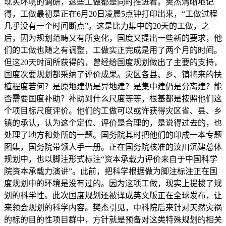
现实环境的调研，这些工做都是同时推进着。樊杰清晰地记
得，工做最初是正在6月20日凌晨5点钟打印出来，“工做过程
几乎没有一个时间断点”。这是比力集中的20天的工做，之
后，因为规划范畴又有所变化，国度又提出一些新的要求，他
们的工做也随之有调整，工做实正完成是用了两个月的时间。
但这20天时间所获得的，曾经给国度规划做出了主要的支持，
国度次要规划都采纳了评价成果。灾区各县、乡、镇将来的扶
植程度若何？是原地建仍是异地建？是集中建仍是分离建？能
否需要国度补助？补助到什么尺度等等，根基都是按照他们这
个项目标尺度评价。他们的工做可以或许获得灾区省、县、乡
镇的承认，认为这个定位、评价是合理的，是说得过去的，也
处理了地方和处所的一题。国务院其时把他们的印成一本专题
图集，国务院带领人手一册。正在国务院核准的汶川沉建总体
规划中，也以脚注形式标注“资本承载力评价来自于中国科学
院资本承载力演讲”。此前，把科学根据做为脚注标注正在国
度规划中的环境是没有过的。因为这项工做，现实上提拔了规
划的科学性。此次国度规划还被译成英文版正在全球发布，让
来领会规划的科学内容。樊杰引见，中科院后来针对天然灾祸
的标的目的性项目群中，方针就是预备对这类特殊规划的相关