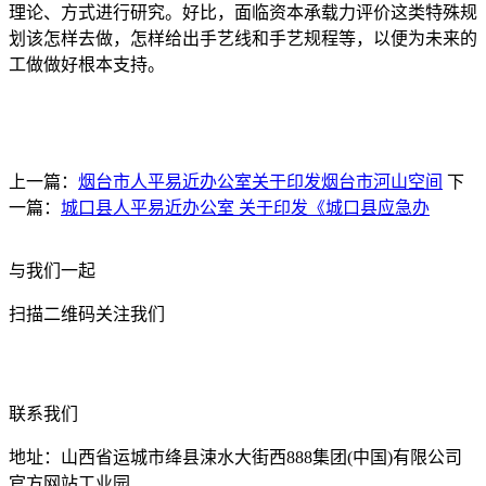
理论、方式进行研究。好比，面临资本承载力评价这类特殊规
划该怎样去做，怎样给出手艺线和手艺规程等，以便为未来的
工做做好根本支持。
上一篇：
烟台市人平易近办公室关于印发烟台市河山空间
下
一篇：
城口县人平易近办公室 关于印发《城口县应急办
与我们一起
扫描二维码关注我们
联系我们
地址：山西省运城市绛县涑水大街西888集团(中国)有限公司
官方网站工业园