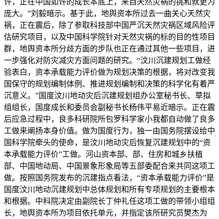
许，正在中国如许的成长本底上，来自天然灾祸的挑和就更为
庞大。”刘毅暗示。基于此，地舆资本所过去一曲关心天然灾
祸，正在震后，除了参取科技部中国严沉天然灾祸区域风险评
估研究项目，以及中国科学院针对天然灾祸的标的目的性项目
群，地舆资本所分歧方面的步队也正在通过其他一些项目，进
一步强化对防灾减灾方面问题的研究。“汶川沉建规划工做经
验表白，资本承载能力评价做为规划决策的根据，将对改变我
国保守的规划编制体例、推进规划编制和决策的科学化有着严
沉意义。”国度汶川地动灾后沉建规划组办公室秘书长、草拟
组组长，国度成长和委员会副秘书长杨伟平易近暗示。正在震
后应急过程中，良多科研院所包罗科学家小我都自动做了良多
工做来阐扬本身价值。做为国度行为，独一由国务院摆设给中
国科学院牵头的使命，是汶川地动灾后恢复沉建规划中的“资
本承载能力评价”工做。河山资本部、部、住房和城乡扶植
部、中国地动局、中国景象形象局等五部委配合来共同这项工
做。按照国务院发布的沉建指点看法，“资本承载能力评价”是
国度汶川地动沉建规划中总体规划和所有专项规划的主要根本
和根据。中科院决定由副院长丁仲礼任这项工做的带领小组组
长，地舆资本所为项目依托单元，并指定该所研究员樊杰为