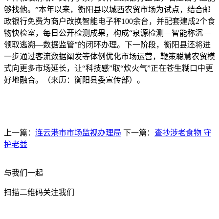
够找他。”本年以来，衡阳县以城西农贸市场为试点，结合邮
政银行免费为商户改换智能电子秤100余台，并配套建成2个食
物快检室，每日公开检测成果，构成“泉源检测—智能称沉—
领取逃溯—数据监管”的闭环办理。下一阶段，衡阳县还将进
一步通过客流数据阐发等体例优化市场运营，鞭策聪慧农贸模
式向更多市场延长，让“科技感”取“炊火气”正在苍生糊口中更
好地融合。（来历：衡阳县委宣传部）。
上一篇：
连云港市市场监视办理局
下一篇：
查抄涉老食物 守
护老益
与我们一起
扫描二维码关注我们