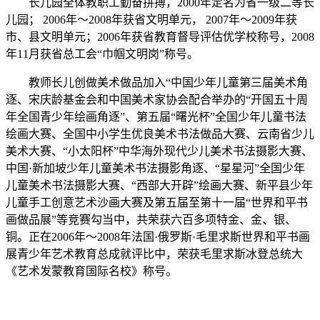
长儿园全体教职工勤奋拼搏，2000年定名为省一级二等长
儿园； 2006年～2008年获省文明单元， 2007年～2009年获
市、县文明单元；2006年获省教育督导评估优学校称号，2008
年11月获省总工会“巾帼文明岗”称号。
教师长儿创做美术做品加入“中国少年儿童第三届美术角
逐、宋庆龄基金会和中国美术家协会配合举办的“开国五十周
年全国青少年绘画角逐”、第五届“曙光杯”全国少年儿童书法
绘画大赛、全国中小学生优良美术书法做品大赛、云南省少儿
美术大赛、“小太阳杯”中华海外现代少儿美术书法摄影大赛、
中国·新加坡少年儿童美术书法摄影角逐、“星星河”全国少年
儿童美术书法摄影大赛、“西部大开辟”绘画大赛、新平县少年
儿童手工创意艺术沙画大赛及第五届至第十一届“世界和平书
画做品展”等竞赛勾当中，共荣获六百多项特金、金、银、
铜。正在2006年～2008年法国·俄罗斯·毛里求斯世界和平书画
展青少年艺术教育总成就评比中，荣获毛里求斯冰登总统大
《艺术发蒙教育国际名校》称号。