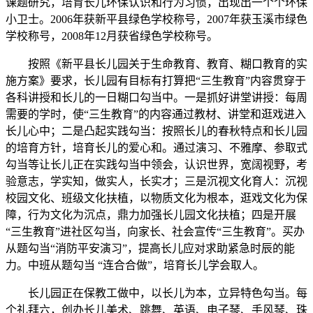
课题研究，培育长儿环保认识和行为习惯，出现出一个个环保
小卫士。2006年获新平县绿色学校称号，2007年获玉溪市绿色
学校称号，2008年12月获省绿色学校称号。
按照《新平县长儿园关于生命教育、教育、糊口教育的实
施方案》要求，长儿园有目标有打算把“三生教育”内容贯穿于
各科讲授和长儿的一日糊口勾当中。一是抓好讲堂讲授：每周
需要的学时，使“三生教育”的内容通过教材、讲堂和逛戏进入
长儿心中；二是凸起实践勾当：按照长儿的春秋特点和长儿园
的培育方针，培育长儿的爱心和。通过演习、不雅摩、参取式
勾当等让长儿正在实践勾当中领会，认识世界，宽阔视野，考
验意志，学实知，做实人，长实才；三是沉视文化育人：沉视
校园文化、班级文化扶植，以物质文化为根本，逛戏文化为保
障，行为文化为沉点，鼎力加强长儿园文化扶植；四是开展
“三生教育”进社区勾当，向家长、社会宣传“三生教育”。买办
从题勾当“消防平安演习”，提高长儿应对求助紧急时辰的能
力。中班从题勾当 “连合合做”，培育长儿学会取人。
长儿园正在保教工做中，以长儿为本，立异特色勾当。每
个礼拜六，创办长儿美术、跳舞、英语、电子琴、手风琴、珠