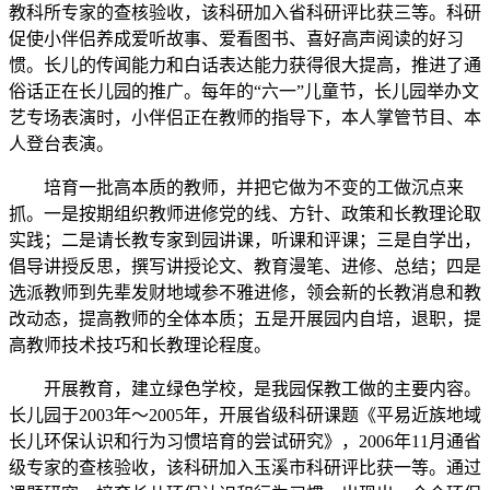
教科所专家的查核验收，该科研加入省科研评比获三等。科研
促使小伴侣养成爱听故事、爱看图书、喜好高声阅读的好习
惯。长儿的传闻能力和白话表达能力获得很大提高，推进了通
俗话正在长儿园的推广。每年的“六一”儿童节，长儿园举办文
艺专场表演时，小伴侣正在教师的指导下，本人掌管节目、本
人登台表演。
培育一批高本质的教师，并把它做为不变的工做沉点来
抓。一是按期组织教师进修党的线、方针、政策和长教理论取
实践；二是请长教专家到园讲课，听课和评课；三是自学出，
倡导讲授反思，撰写讲授论文、教育漫笔、进修、总结；四是
选派教师到先辈发财地域参不雅进修，领会新的长教消息和教
改动态，提高教师的全体本质；五是开展园内自培，退职，提
高教师技术技巧和长教理论程度。
开展教育，建立绿色学校，是我园保教工做的主要内容。
长儿园于2003年～2005年，开展省级科研课题《平易近族地域
长儿环保认识和行为习惯培育的尝试研究》，2006年11月通省
级专家的查核验收，该科研加入玉溪市科研评比获一等。通过