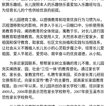
默算乐趣班。长儿按照本人的乐趣快乐喜爱加入乐趣班勾当，
为培育长儿的个性供给优良的前提。
长儿园德育工做，以感情教育和培育优良行为习惯为从，
沉视潜移默化的影响，并渗入于长儿一日糊口中，分析使用各
类教育手段，阐扬教育的全体效益，寓教于乐，对长儿进行国
情教育取感情教育。充实使用人文、天然资本进行爱家乡、爱
祖国和保守教育，取家庭、社区文化扶植和实践勾当相连系，
让社会从义不雅植入长儿长小的心灵取步履之中，培育长儿爱
祖国、爱人平易近、爱劳动、艰辛奋斗的优良道德，从小知。
为亲近家园联系，帮帮家长树立准确的育儿不雅，长儿园
充实阐扬家、园、社会“三位一体”的教育感化。通过家长学
校、家长会、家教宣传栏、礼聘专家来园、买办家长育儿经验
交换等形式，向家长宣传“教子”的主要性，提高家长家庭教育
程度。自1997年以来，长儿园共创办家长学校72期，培训家长
4909人。2006年获县示范性家长学校称号，2007年获玉溪市示
范性家长学校称号。