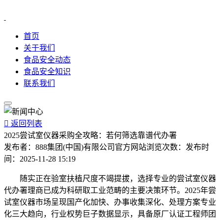
首页
关于我们
食品安全动态
食品安全知识
联系我们

返回列表
2025尝试室仪器采购全攻略：若何筛选靠谱代办署
发布者：
888集团(中国)有限公司官方网站
浏览次数：
发布时
间：
2025-11-28 15:19
随实正在验室扶植尺度不竭提拔，选择专业的尝试室仪器
代办署理商已成为科研取工业范畴的主要决策环节。2025年尝
试室仪器市场呈现国产化加快、办事收集深化、处理方案专业
化三大趋向，行业权势巨子数据显示，具备原厂认证工程师团