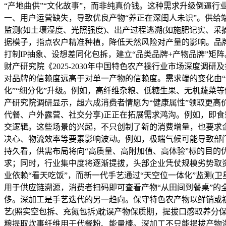
“产地曲供”“文化故事”，而非纯真价钱。这种需求升级倒逼行
一、用户运营缺失，导致优良产物“养正在深闺人未识”。供给
监测(如土壤湿度、光照强度)、出产过程逃溯(如施肥记实、采
据模子，指点农户精准种植，降低天然风险对产量的影响。品牌
打制IP抽象、设想差同化包拆，建立“品类品牌+产物品牌”矩
财产研究院《2025-2030年中国特色农产操行业市场深度调
对品牌的信赖度远高于对单一产物的信赖度。需求端的变化由“
化”“细分化”升级。例如，高纤维杂粮、低糖生果、无机蔬菜
产研究院调研显示，超六成消费者情愿为“健康属性”领取更高
代餐、户外露营、社交分享)正正在拓展需求鸿沟。例如，即食型
交逻辑。这些场景的兴起，不只创制了新的消费增量，也要求企
决心、物流效率等要素影响波动。例如，极端气候可能导致部门
持久看，供需布局将向“高质量、高附加值、高体验”标的目
求；同时，行业集中度将逐渐提拔，头部企业凭仗规模劣势取
业依赖“看天吃饭”，而新一代手艺通过“天空位一体化”监测(
用于供应链溯源，消费者扫码即可查看产物“从田间到餐桌”的
侈。深加工是手艺迭代的另一趋向。保守特色农产物以鲜销或初
艺(照实空包拆、充氮包拆)耽误产物保质期，提拔口感取养分
粮提取炊事纤维用于代餐粉、能量棒。深加工不只能提拔产物溢