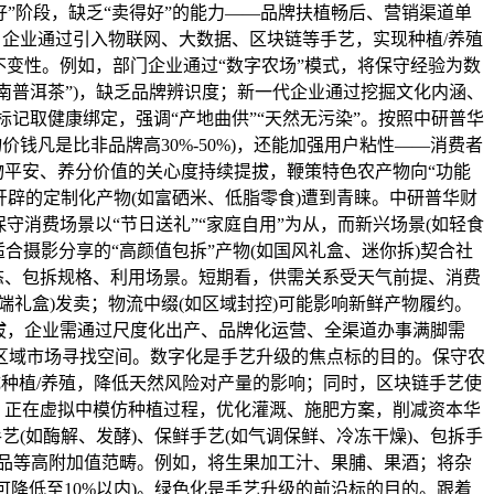
好”阶段，缺乏“卖得好”的能力——品牌扶植畅后、营销渠道单
，企业通过引入物联网、大数据、区块链等手艺，实现种植/养殖
不变性。例如，部门企业通过“数字农场”模式，将保守经验为数
南普洱茶”)，缺乏品牌辨识度；新一代企业通过挖掘文化内涵、
标记取健康绑定，强调“产地曲供”“天然无污染”。按照中研普华
价钱凡是比非品牌高30%-50%)，还能加强用户粘性——消费者
物平安、养分价值的关心度持续提拔，鞭策特色农产物向“功能
开辟的定制化产物(如富硒米、低脂零食)遭到青睐。中研普华财
消费场景以“节日送礼”“家庭自用”为从，而新兴场景(如轻食
合摄影分享的“高颜值包拆”产物(如国风礼盒、迷你拆)契合社
态、包拆规格、利用场景。短期看，供需关系受天气前提、消费
礼盒)发卖；物流中缀(如区域封控)可能影响新鲜产物履约。
拔，企业需通过尺度化出产、品牌化运营、全渠道办事满脚需
区域市场寻找空间。数字化是手艺升级的焦点标的目的。保守农
生成种植/养殖，降低天然风险对产量的影响；同时，区块链手艺使
，正在虚拟中模仿种植过程，优化灌溉、施肥方案，削减资本华
(如酶解、发酵)、保鲜手艺(如气调保鲜、冷冻干燥)、包拆手
妆品等高附加值范畴。例如，将生果加工汁、果脯、果酒；将杂
降低至10%以内)。绿色化是手艺升级的前沿标的目的。跟着