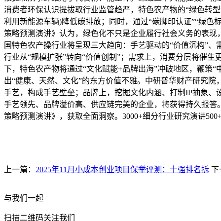
消费者环保认识提拔取行业监管趋严，特色农产物的“绿色转型”
利用新能源车辆)降低碳排放；同时，通过“碳脚印认证”“绿色标
策略预测演讲》认为，绿色化不只是企业履行社会义务的表现，也是
国特色农产操行业将呈现三大趋向：手艺驱动的“价值沉构”、
行业从“规模扩张”转向“价值创制”；需求上，消费分层将催生
下，特色农产物将通过“文化赋能+品牌出海”冲破地区，鞭策
出“健康、天然、文化”的东方价值不雅。中研普华财产研究院
手艺，构成手艺壁垒；品牌上，挖掘文化内涵、打制IP抽象
手艺领先、品牌溢价高、供应链完美的企业，将获得持久报答。若
策略预测演讲》，获取全面洞察。3000+细分行业研究演讲500
上一篇：
2025年11月小成本创业项目保举评测：十强排名拆
下
与我们一起
扫描二维码关注我们