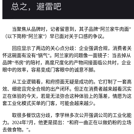
当聚焦从品牌时，记者留意到，其子品牌“阿兰家牛肉面”
（以下简称“阿兰家”）早已面对关于口感的争议。
回应显示了两边的关心点分歧：企业强调合规，消费者关
怀这碗面有没有“锅气”。阿兰家的问题像一面镜子：当去掉从
品牌“书房”的陪衬，高度尺度化的产物间接面临公共时，企业
眼中的效率，容易变成门客眼中的诚意不脚。
从工业逻辑看，和府捞面无疑是成功的。它打制了一套高
效、细密且完全合规的出产闭环。但正在消费者越来越看沉实
正在体验的今天，若是无法弥合这种体验上的落差，情愿为这
套工业化模式买单的门客，可能会越来越少。
取很多餐饮店分歧，李学林多次公开强调公司的工业化能
力。2024年7月，他更是提出：“和府一曲正在以做奶粉的立场
去做食物。”。