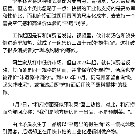
李学林曾将这种模式类比为麦当劳、肯德基，认为最终会
接管。但这个类比忽略了一点：快餐的工业化支持的是高效率
和性价比，而和府捞面试图用雷同的尺度化成本，去支持一个
需要空气感和高溢价体验的“书房”场景。
工作起因是有和消费者发觉，视频里，伙计将汤包和浇头
倒进碗里加热，就成了一碗售价三四十元的“摄生面”。这打破
了很多消费者对“现场熬制”的等候。
阿兰家从打中低价市场，但自2023年起，就有消费者反
映，其面条是同一规格的切面，并非保守的“现拉”，汤底也常
被评价“味道像冲调的”。到2025年10月，仍有顾客留言说“吃
起来咸味沉”，或描述后厨“煮好面后用筷子蘸料搅拌”的操
做。
1月7日，“和府捞面疑似预制菜”登上热搜。对此，和府捞
面总部回应称：“我们是地方厨房同一出品，不是预制菜。”。
由此矛盾发生了：品牌以“书房里的摄生面”这一慢概念吸
引顾客，后端却正在用快节拍的工业化逻辑制做产物。