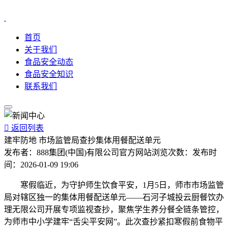
首页
关于我们
食品安全动态
食品安全知识
联系我们

返回列表
建牢防地 市场监管局查抄集体用餐配送单元
发布者：
888集团(中国)有限公司官方网站
浏览次数：
发布时
间：
2026-01-09 19:06
寒假临近，为守护师生饮食平安，1月5日，师市市场监管
局对辖区独一的集体用餐配送单元——石河子城投云厨餐饮办
理无限公司开展专项监视查抄，聚焦学生养分餐全链条管控，
为师市中小学建牢“舌尖平安网”。此次查抄紧扣寒假前食物平