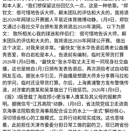
和本人家，“我们想保留这份回忆久一点，这是一种依靠。”郑
钦文：很可惜地告诉大师，颠末团队的评估和大夫的，我将退
出2026年网球公开赛据人平易近体育微博动静，1月8日，郑钦
文通过小我社交平台颁布发表将退出2026年澳网。 以下为原
文： 致所相关心我的球迷和伴侣们： 很可惜地告诉大师，颠
末团队的评估和大夫的，我将退出2026年网球公开赛。 做出
这个决定，对我来说非常。“最快女”张水华告退后携老公曲播
秀恩爱，称白岩松是本人，告退前有编制，临时无带货打算
2026年1月8日晚，“最快女”张水华取丈夫王岢一同现身社交曲
播，这也是她自1月2日颁布发表告退后，再次测验考试自动取
网友互动。据张水华引见，开曲播是想跟大师多分享赛马拉松
的学问，临时还没带货打算。尔后，上海黄浦警方发布警情传
递，对涉案的唐某和吴某做出了行政惩罚。2026年1月8日，
《报》3版登载了海底捞小便当事人唐某及其父母的报歉声
明。据微信号“江苏高院”动静，1月8日，省法院党组卫走进南
京海事法院取南京海事局配合设立的水上“一坐式”解纷核心，
深切领会核心的工做模式、立异行动和现实成效。这也意味
着，此前担任天津市委委分担日常工做的副的卫，现已跨省份