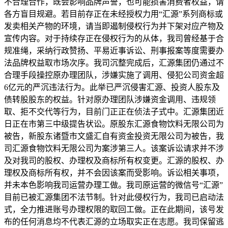
不合理合作，既会影响品牌声誉，也可能损害消费者权益，请
各方盲目规避。若目前存正在未经授权力用“汇源”系列商标或
发卖相关产物的环境，请当即遏制侵权行为并下架对应产物及
宣传内容。对于持续存正在侵权行为的从体，我司曾经基于合
规准绳，采纳行政赞扬、平易近事诉讼、刑事报案等度需要办
法品牌权益取市场次序。我司沉整完成后，汇源集团仍通过不
合理手段操控原办理团队，涉嫌实施了调用、侵犯公司资金超
6亿元的严沉违法行为。此举已严沉侵害汇源、投资人股东及
债转股股东的权益。针对原办理团队涉嫌资金调用、违规领
取、拒不交代等行为，目前门正正在侦法子式中。汇源集团近
日正在市第三中级提告状讼。原股东汇源食物饮料无限公司为
被告，新股东诸暨市文盛汇自有资金投资无限公司为被告，我
司汇源食物饮料无限公司为案涉第三人。该案诉讼请求并不涉
及对我司的股权、办理权及商标所有权变更。汇源的股权、办
理权及商标所有权，并不会因该案而受影响。诉讼相关事项，
并未本色影响我司运营办理工做。我司原运营的微信号“汇源”
目前已被汇源集团不法节制。针对此侵权行为，我司已启动法
式，全力推进账号办理权限的取回工做。正在此期间，该号发
布的任何消息均不代表汇源的立场取实正在志愿。我司保留逃