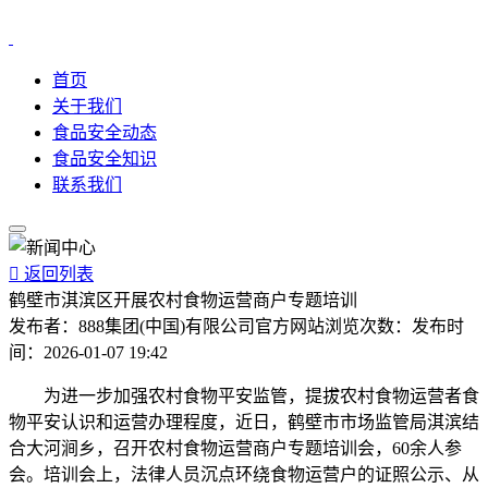
首页
关于我们
食品安全动态
食品安全知识
联系我们

返回列表
鹤壁市淇滨区开展农村食物运营商户专题培训
发布者：
888集团(中国)有限公司官方网站
浏览次数：
发布时
间：
2026-01-07 19:42
为进一步加强农村食物平安监管，提拔农村食物运营者食
物平安认识和运营办理程度，近日，鹤壁市市场监管局淇滨结
合大河涧乡，召开农村食物运营商户专题培训会，60余人参
会。培训会上，法律人员沉点环绕食物运营户的证照公示、从