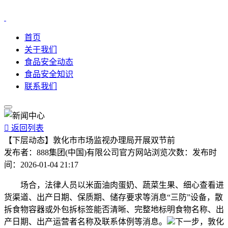
首页
关于我们
食品安全动态
食品安全知识
联系我们

返回列表
【下层动态】敦化市市场监视办理局开展双节前
发布者：
888集团(中国)有限公司官方网站
浏览次数：
发布时
间：
2026-01-04 21:17
场合，法律人员以米面油肉蛋奶、蔬菜生果、细心查看进
货渠道、出产日期、保质期、储存要求等消息“三防”设备，散
拆食物容器或外包拆标签能否清晰、完整地标明食物名称、出
产日期、出产运营者名称及联系体例等消息。
下一步，敦化